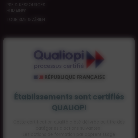
RSE & RESSOURCES
HUMAINES
TOURISME & AÉRIEN
Établissements sont certifiés
QUALIOPI
Cette certification qualité a été délivrée au titre des
catégories d’actions suivantes :
Les actions de formation par apprentissage