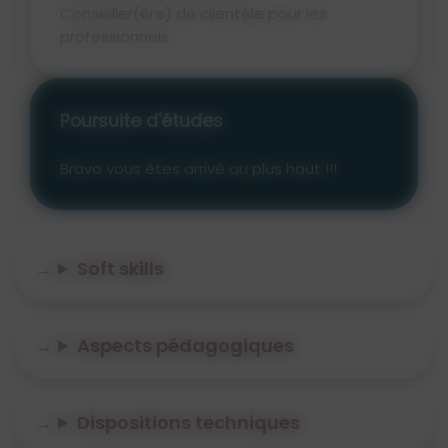
Conseiller(ère) de clientèle pour les
professionnels
Poursuite d'études
Bravo vous êtes arrivé au plus haut !!!
Soft skills
Aspects pédagogiques
Dispositions techniques