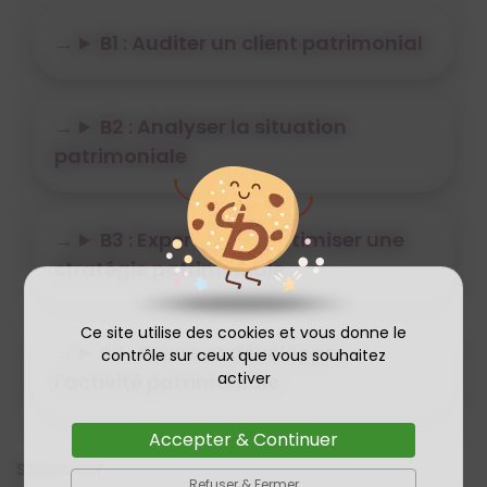
B1 : Auditer un client patrimonial
B2 : Analyser la situation
patrimoniale
B3 : Expertiser et optimiser une
stratégie patrimoniale
Ce site utilise des cookies et vous donne le
B4 : Suivre et développer
contrôle sur ceux que vous souhaitez
activer
l'activité patrimoniale
Accepter & Continuer
Statut C.I.F
Refuser & Fermer