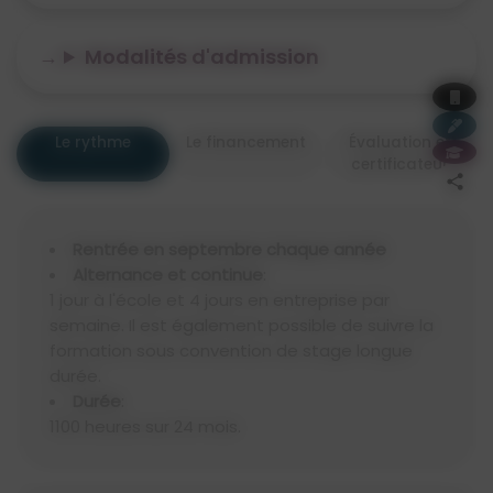
Modalités d'admission
Le rythme
Le financement
Évaluation et
certificateur
Rentrée en septembre chaque année
Alternance et continue
:
1 jour à l'école et 4 jours en entreprise par
semaine. Il est également possible de suivre la
formation sous convention de stage longue
durée.
Durée
:
1100 heures sur 24 mois.