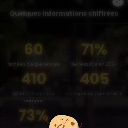
Quelques informations chiffrées
72
87%
années d'expériences
de réussite en 2024
500
500
étudiants sur nos
entreprises partenaires
campus
90%