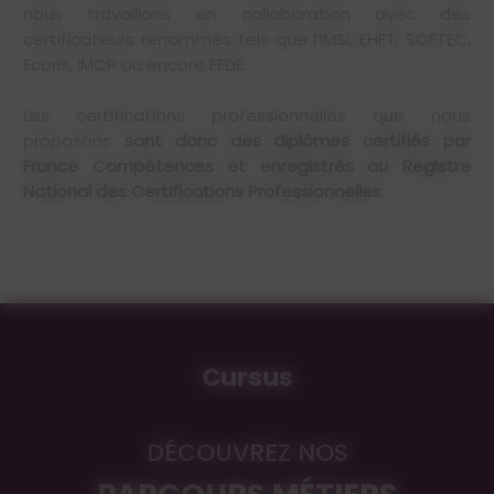
nous travaillons en collaboration avec des
certificateurs renommés tels que l’IMSI, EHFT, SOFTEC,
Ecoris, IMCP ou encore FEDE.
Les certifications professionnelles que nous
proposons
sont donc des diplômes certifiés par
France Compétences et enregistrés au Registre
National des Certifications Professionnelles
.
Cursus
DÉCOUVREZ NOS