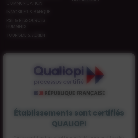
COMMUNICATION
IMMOBILIER & BANQUE
RSE & RESSOURCES
HUMAINES
TOURISME & AÉRIEN
Établissements sont certifiés
QUALIOPI