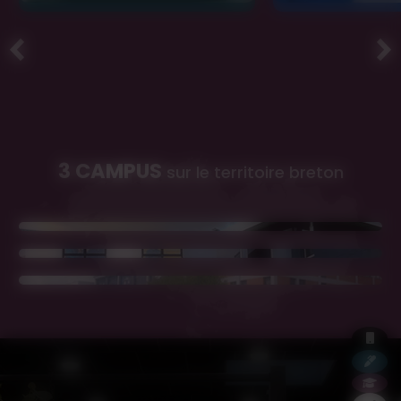
3 CAMPUS
sur le territoire breton
Brest
Lorient
Rennes