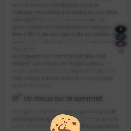
les nombreuses
similitudes entre le
management d’une entreprise et celui d’un
club sportif.
Ils ont notamment rappelé
qu’un
athlète de haut niveau ne peut pas
être à 100 % de ses capacités en continu,
et
que prendre du temps pour soi n’est pas de
l’égoïsme.
Le dirigeant, tout comme l’athlète, doit
intégrer des temps de récupération
pour
rester performant sur la durée. Il s’agit donc
d’un véritable investissement stratégique
pour l’entreprise.
😴 Un focus sur le sommeil
Il a également été rappelé que
le sommeil
ne doit pas être une option.
Comme dans le
sport, il est essentiel de
prendre conscience