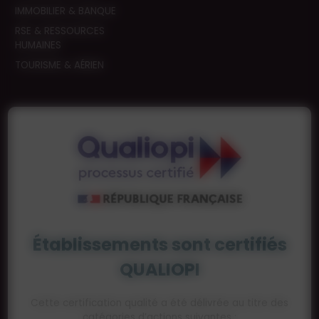
IMMOBILIER & BANQUE
RSE & RESSOURCES
HUMAINES
TOURISME & AÉRIEN
Établissements sont certifiés
QUALIOPI
Cette certification qualité a été délivrée au titre des
catégories d’actions suivantes :