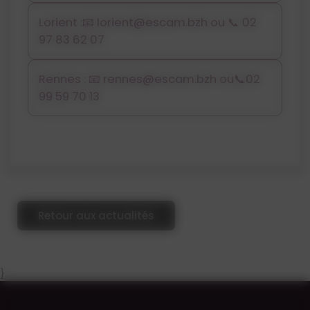
Lorient :📧 lorient@escam.bzh ou
📞
02
97 83 62 07
Rennes : 📧
rennes@escam.bzh
ou
📞
02
99 59 70 13
Retour aux actualités
}