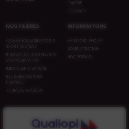
GALERIE
CONTACT
NOS FILIÈRES
INFORMATONS
COMMERCE, MARKETING &
MENTIONS LÉGALES
SPORT BUSINESS
ADMINISTRATION
INNOVATION DIGITALE, IA &
NOS RÉSEAUX
COMMUNICATION
IMMOBILIER & BANQUE
RSE & RESSOURCES
HUMAINES
TOURISME & AÉRIEN