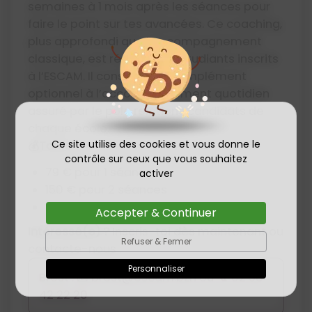
semaines à 1 mois après les séances pour
faire le point sur tes avancées. Ce coaching,
plus approfondi que l’accompagnement
classique, est réservé aux étudiants inscrits
à l’ESCAM. Il constitue un complément
optionnel à l’accompagnement quotidien
assuré par le pôle relations candidats de
chaque école.
Ce site utilise des cookies et vous donne le
💰Tarifs
contrôle sur ceux que vous souhaitez
79 € pour 1 séance
activer
150 € pour 2 séances
300 € pour 4 séances
Accepter & Continuer
Intéressé(e) ?
Inscris-toi dès maintenant ou
Refuser & Fermer
contacte-nous :
Personnaliser
Brest : 📧
brest@escam.bzh ou 📞 02 98
42 22 20