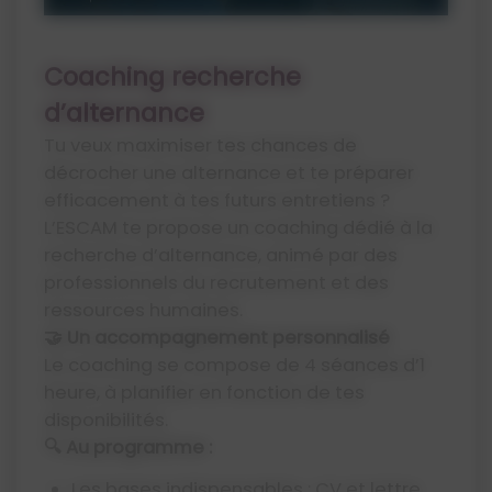
Coaching recherche
d’alternance
Tu veux maximiser tes chances de
décrocher une alternance et te préparer
efficacement à tes futurs entretiens ?
L’ESCAM te propose un coaching dédié à la
recherche d’alternance, animé par des
professionnels du recrutement et des
ressources humaines.
🤝 Un accompagnement personnalisé
Le coaching se compose de 4 séances d’1
heure, à planifier en fonction de tes
disponibilités.
🔍 Au programme :
Les bases indispensables : CV et lettre