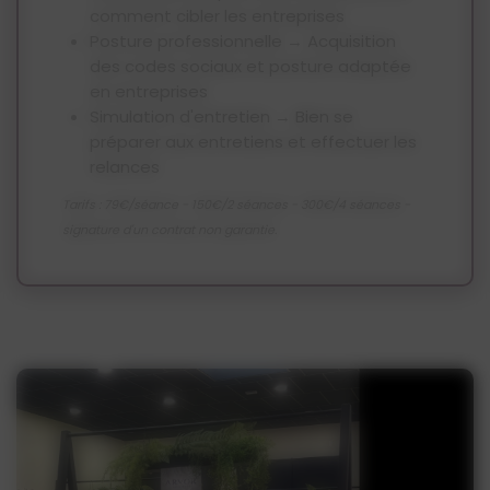
comment cibler les entreprises
Posture professionnelle → Acquisition
des codes sociaux et posture adaptée
en entreprises
Simulation d'entretien → Bien se
préparer aux entretiens et effectuer les
relances
Tarifs : 79€/séance - 150€/2 séances - 300€/4 séances -
signature d'un contrat non garantie.