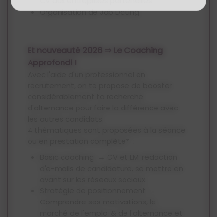
CV aux entreprises partenaires
Organisation de Job Dating
Et nouveauté 2026 ⇒ Le Coaching
Approfondi !
Avec l'aide d'un professionnel en
recrutement, on te propose de booster
considérablement ta recherche
d'alternance pour faire la différence avec
les autres candidats.
4 thèmatiques sont proposées à la séance
ou en prestation complète* :
Basic coaching → CV et LM, rédaction
d'e-mails de candidature, se mettre en
avant sur les réseaux sociaux
Stratégie de positionnement →
Comprendre ses motivations, le
marché de l'emploi & de l'alternance et