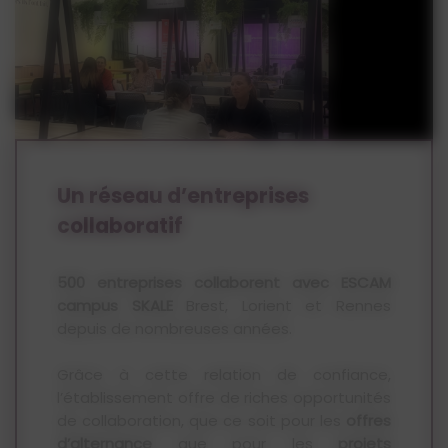
Un réseau d’entreprises
collaboratif
500 entreprises collaborent avec ESCAM
campus SKALE
Brest, Lorient et Rennes
depuis de nombreuses années.
Grâce à cette relation de confiance,
l’établissement offre de riches opportunités
de collaboration, que ce soit pour les
offres
d’alternance
que pour les
projets