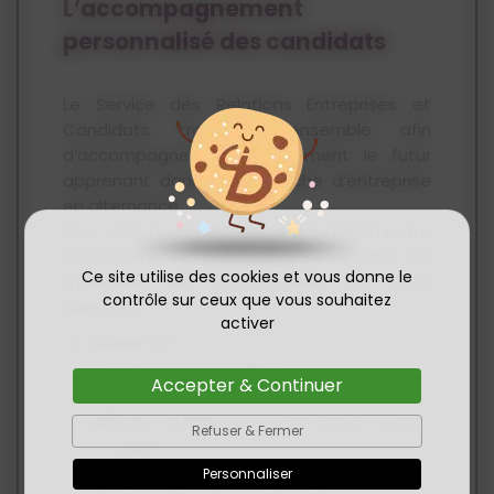
L’accompagnement
personnalisé des candidats
Le Service des Relations Entreprises et
Candidats travaillent ensemble afin
d’accompagner personnellement le futur
apprenant dans sa recherche d’entreprise
en alternance.
Pour cela, nous mettons à disposition notre
savoir-faire et notre expérience afin de
Ce site utilise des cookies et vous donne le
maximiser les opportunités du futur
contrôle sur ceux que vous souhaitez
alternant :
activer
Atelier CV
Coaching personnalisé
Accepter & Continuer
Mise à disposition de différents outils
digitaux d’aide à la recherche d’une
Refuser & Fermer
entreprise
Positionnement directement de votre
Personnaliser