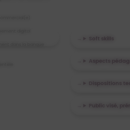
 le BTS NDRC
 commercial(e)
avec nos Bachelors :
ement digital
ercial et Marketing
e ou Evénementielle
Soft skills
ment dans la banque
if & Communication
suct Builder No Code
surance et Patrimoine
Aspects pédag
ientèle
ponsable Immobilier
Dispositions t
Public visé, pr