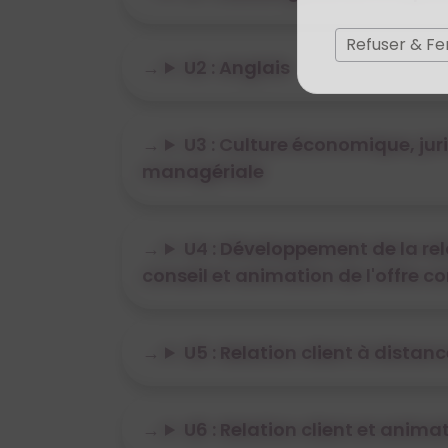
Refuser & F
U2 : Anglais
U3 : Culture économique, jur
managériale
U4 : Développement de la rel
conseil et animation de l'offre 
U5 : Relation client à distanc
U6 : Relation client et anima