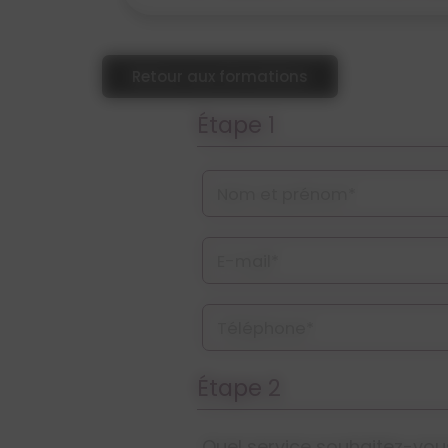
Retour aux formations
Étape 1
Nom et prénom*
E-mail*
Téléphone*
Étape 2
Quel service souhaitez-vou