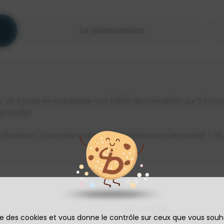
Le financement
e et 3 jours en entreprise soit 1350h de formation sur 24 mois
ue durée.
 l'école et 3 jours de stage en entreprise non rémunéré + 16
Skills training
ise des cookies et vous donne le contrôle sur ceux que vous souh
ssion
35h de formation complém