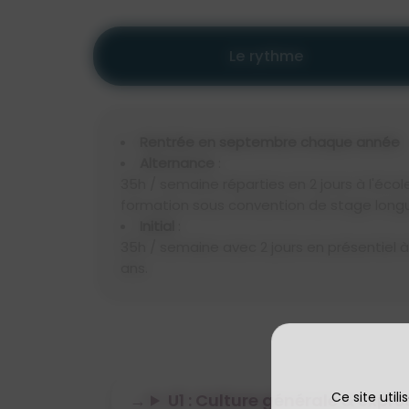
Le rythme
Rentrée en septembre chaque année
Alternance
:
35h / semaine réparties en 2 jours à l'écol
formation sous convention de stage long
Initial
:
35h / semaine avec 2 jours en présentiel à
ans.
Ce site util
U1 : Culture générale & expre