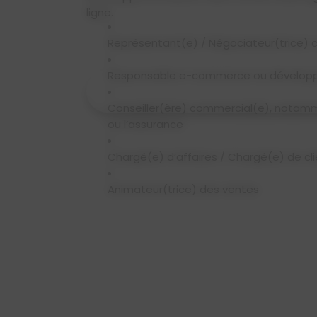
ligne.
Poursuite d'études après
Représentant(e) / Négociateur(trice)
Poursuite 
Responsable e-commerce ou développ
Responsable Comm
Responsable Communication Digital
Conseiller(ère) commercial(e), notam
Responsabe Événementiel Sport
ou l’assurance
Pro
Conseiller financier, Banque, As
Chargé(e) d’affaires / Chargé(e) de cl
Res
Animateur(trice) des ventes