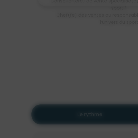
Conseiller(ère) de vente spécialisé(
Responsable Événementiel Sportif & S
sportif
Product Builder No 
Chef(fe) des ventes ou responsab
Conseiller financier, Banque, Assu
l’univers du spor
Responsable Immobi
Le rythme