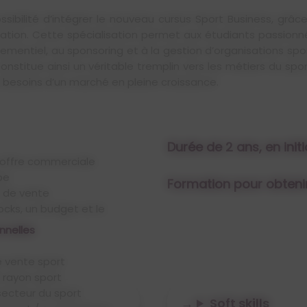
sibilité d’intégrer le nouveau cursus Sport Business, grâce
mation. Cette spécialisation permet aux étudiants passi
énementiel, au sponsoring et à la gestion d’organisations s
 constitue ainsi un véritable tremplin vers les métiers du
x besoins d’un marché en pleine croissance.
Durée de 2 ans, en init
l’offre commerciale
pe
Formation pour obteni
e de vente
nnelles
le BTS MCO
e vente sport
elors :
 rayon sport
t Marketing
secteur du sport
e ou Evénementielle
Soft skills