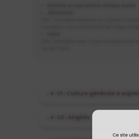
Rentrée en septembre chaque année
Alternance
:
35h / semaine réparties en 2 jours à l'écol
formation sous convention de stage long
Initial
:
35h / semaine avec 2 jours en présentiel à
sur les 2 ans.
U1 : Culture générale & expre
U2 : Anglais
Ce site util