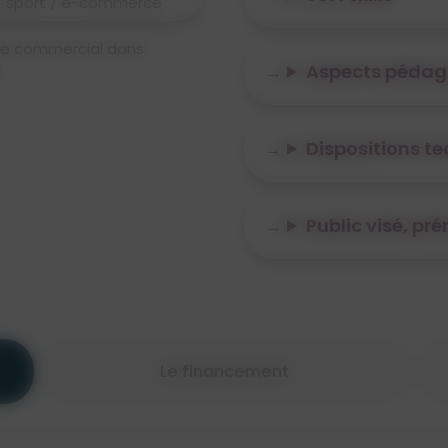
e) sport / e-commerce
portif & Communication
Code
le commercial dans
rance et Patrimoine
Aspects pédag
t
lier
Dispositions t
Public visé, pr
Le financement