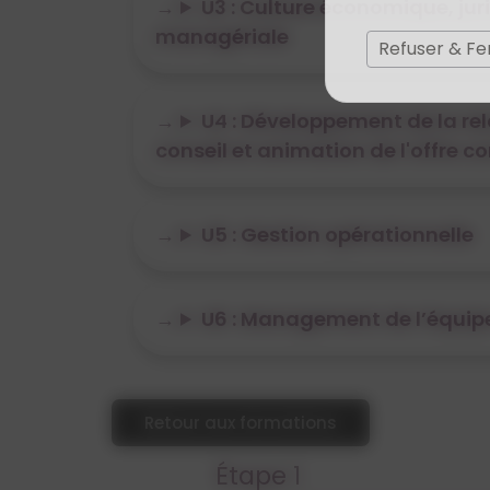
U3 : Culture économique, jur
managériale
Refuser & F
U4 : Développement de la rel
conseil et animation de l'offre 
U5 : Gestion opérationnelle
U6 : Management de l’équi
Retour aux formations
Étape 1