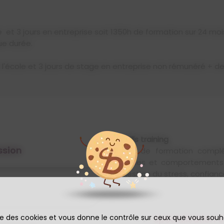
e et 3 jours en entreprise soit 1350h de formation sur 24 mois
ue durée.
 l'école et 3 jours de stage en entreprise non rémunéré + d
Skills training
ssion
35h de formation complé
codes et comportements en
gestion du stress, confiance
ise des cookies et vous donne le contrôle sur ceux que vous souh
Spécialisation 