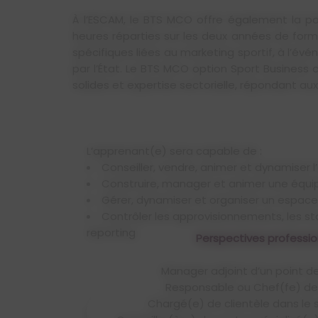
À l’ESCAM, le BTS MCO offre également la pos
heures réparties sur les deux années de for
spécifiques liées au marketing sportif, à l’év
par l’État. Le BTS MCO option Sport Business
solides et expertise sectorielle, répondant au
L’apprenant(e) sera capable de :
Conseiller, vendre, animer et dynamiser 
Construire, manager et animer une équi
Gérer, dynamiser et organiser un espac
Contrôler les approvisionnements, les stocks, un budget et le
reporting
Perspectives professio
Poursuite d'études après 
Manager adjoint d’un point d
Poursuite avec nos Bach
Responsable ou Chef(fe) de
Responsable Commercial e
Chargé(e) de clientèle dans le 
Responsable Communication Digital