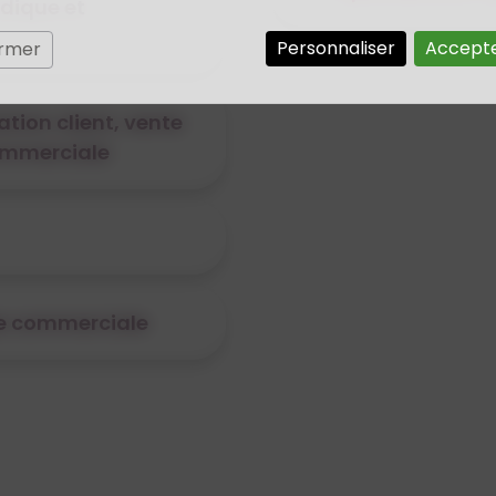
idique et
Personnaliser
Accepte
ermer
ation client, vente
commerciale
pe commerciale