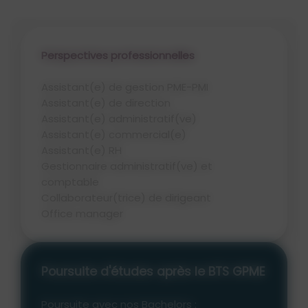
Perspectives professionnelles
Assistant(e) de gestion PME-PMI
Assistant(e) de direction
Assistant(e) administratif(ve)
Assistant(e) commercial(e)
Assistant(e) RH
Gestionnaire administratif(ve) et
comptable
Collaborateur(trice) de dirigeant
Office manager
Poursuite d'études après le BTS GPME
Poursuite avec nos Bachelors :