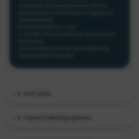
Chargé(e) de Développement des RH
Responsable Communication Digitale ou
Evénementielle
Product Builder No Code
Conseiller Financier, Banque, Assurance et
Patrimoine
Responsable Commercial et Marketing
Responsable Immobilier
Soft skills
Aspects pédagogiques