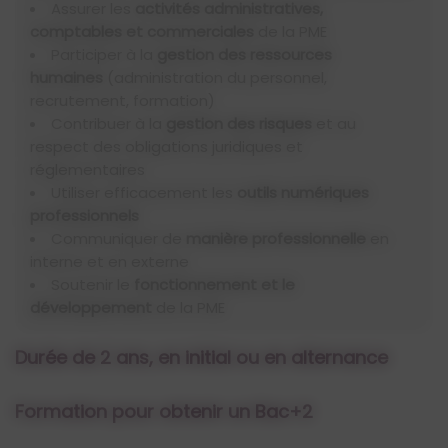
Assurer les
activités administratives,
rapide tout en offrant de nombreuses possibilités
comptables et commerciales
de la PME
de poursuite d’études dans les domaines de la
Participer à la
gestion des ressources
gestion, du management ou des ressources
humaines
(administration du personnel,
humaines.
recrutement, formation)
Contribuer à la
gestion des risques
et au
respect des obligations juridiques et
réglementaires
Utiliser efficacement les
outils numériques
professionnels
Communiquer de
manière professionnelle
en
interne et en externe
Soutenir le
fonctionnement et le
développement
de la PME
Durée de 2 ans, en initial ou en alternance
Formation pour obtenir un Bac+2