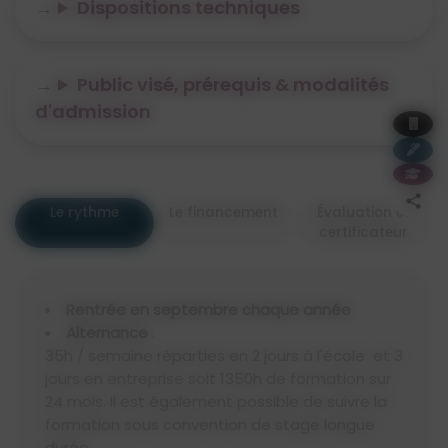
Dispositions techniques
Public visé, prérequis & modalités
d'admission
Le rythme
Le financement
Évaluation et
certificateur
Rentrée en septembre chaque année
Alternance
:
35h / semaine réparties en 2 jours à l'école et 3
jours en entreprise soit 1350h de formation sur
24 mois. Il est également possible de suivre la
formation sous convention de stage longue
durée.