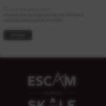
Je ne suis pas un robot*
En savoir plus sur la gestion de vos données à
caractère personnel et vos droits
Envoyer
}