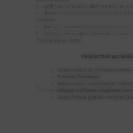
Optimiser la relation client et assurer la 
Piloter la performance commerciale à l’aide d’indicateurs et de
budgets
Manager, animer et accompagner une 
Déployer des projets innovants et des stratégies digitales
(marketing, IA, data)
Perspectives professio
Poursuite d'études après le Bache
Développement Comm
Responsable du développement 
Business Developer
Poursuivez avec un M
Responsable commercial / Chef 
Manager du Développement
Chargé d’affaires / Ingénieur co
ou
Responsable grands comptes (K
Manager du Marketing & de la