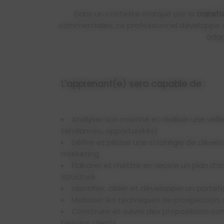
Dans un contexte marqué par la
transfo
commerciales, ce professionnel développe des
adap
L’apprenant(e) sera capable de :
Analyser son marché et réaliser une veille stratégique (concurrence,
tendances, opportunités)
Définir et piloter une stratégie de développement commercial et
marketing
Élaborer et mettre en œuvre un plan d’actions commerciales
structuré
Identifier, cibler et développer un portefe
Maîtriser les techniques de prospection
Construire et suivre des propositions commerciales adaptées aux
besoins clients