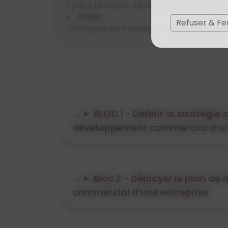
1 jour à l'école et 4 jours en entreprise/
Durée :
Refuser & F
515 heures de formation + 35 heures d'a
BLOC 1 - Définir la stratégie
développement commercial d’un
Bloc 2 - Déployer le plan d
commercial d'une entreprise