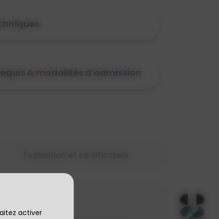
echniques
érequis & modalités d'admission
Évaluation et certificateur
aitez activer