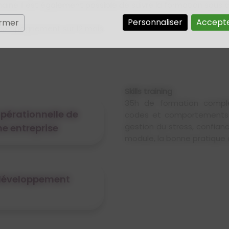
semaine Il est également possible de suivre la formation sou
Personnaliser
Accepte
ermer
ccompagnement sur 12 mois.
Skills training
35h de formation compl
 opérationnelle de
codes et comportements en
gestion du stress, confianc
e entreprise
module, la bonne pratique de 
e développement