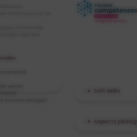
fidélisation
équipe commerciale
nnelles
lor Responsable du
ercial
commercial
astère
des ventes
 Commercial
Soft skills
mmercial
ey Account Manager)
 Communication
Aspects pédag