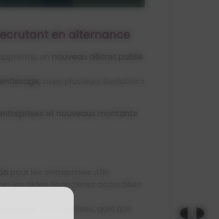
 recrutant en alternance
apprentis, un
nouveau décret publié
entissage,
avec plusieurs évolutions
 entreprises et nouveaux montants
ion
pour les entreprises. Afin
er les aides financières accordées
avantage d’entreprises, quel que