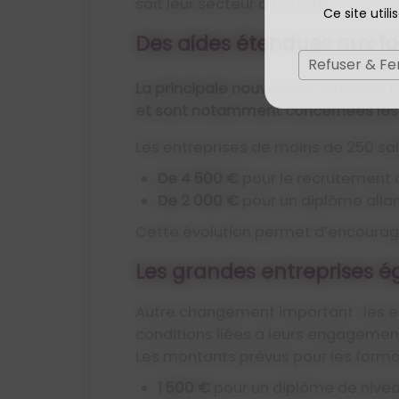
soit leur secteur d’activité.
Ce site util
Des aides étendues aux f
Refuser & F
La principale nouveauté concerne l’
et sont notamment concernées les f
Les entreprises de moins de 250 sal
de 4 500 €
pour le recrutement 
de 2 000 €
pour un diplôme alla
Cette évolution permet d’encourager
Les grandes entreprises 
Autre changement important : les e
conditions liées à leurs engagement
Les montants prévus pour les format
1 500 €
pour un diplôme de nive