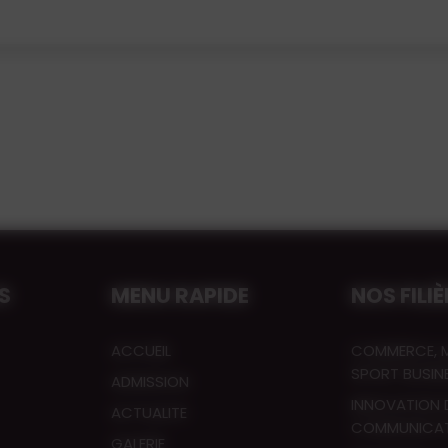
S
MENU RAPIDE
NOS FILI
ACCUEIL
COMMERCE, 
SPORT BUSIN
ADMISSION
INNOVATION D
ACTUALITE
COMMUNICA
GALERIE