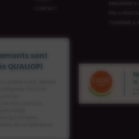
IMMOBILIER &
CONTACT
RSE & RESSO
TOURISME & A
sements sont
iés QUALIOPI
on qualité a été délivrée
 catégories d’actions
uivantes :
s de formation par
rentissage
ons de formation
 bilans de compétences