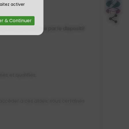
aitez activer
r & Continuer
ors peu concernées par le dispositif
és et qualifiés.
accéder à ces aides, sous certaines