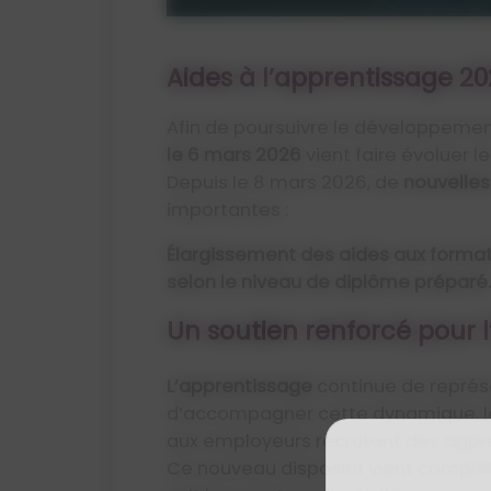
Aides à l’apprentissage 20
Afin de poursuivre le développement
le 6 mars 2026
vient faire évoluer l
Depuis le 8 mars 2026, de
nouvelles
importantes :
Élargissement des aides aux format
selon le niveau de diplôme préparé.
Un soutien renforcé pour l
L’apprentissage
continue de représ
d’accompagner cette dynamique, les
aux employeurs recrutant des appre
Ce nouveau dispositif vient complét