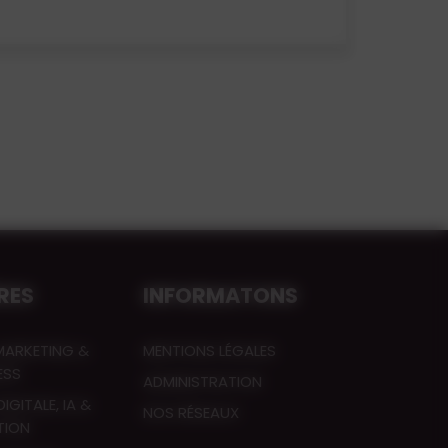
ÈRES
INFORMATONS
MARKETING &
MENTIONS LÉGALES
ESS
ADMINISTRATION
IGITALE, IA &
NOS RÉSEAUX
TION