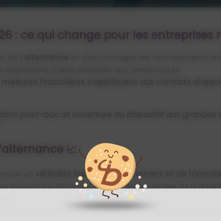
26 : ce qui change pour les entreprises
 de l’
alternance
et d’encourager les recrutements d’
es dispositifs d’aide destinés aux employeurs.
 mesures financières s’appliquent aux contrats d’appr
ions post-bac et ouverture du dispositif aux grandes
’alternance 📈
enter un
véritable levier de recrutement et de format
 pouvoirs publics ont décidé de prolonger et d’adapt
ntis.
er les mécanismes déjà existants et vise à soutenir d