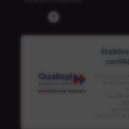
Établis
certif
Cette certificati
au titre des
s
Les action
app
Les acti
Les actions de