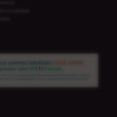
 BANQUE
URCES HUMAINES
ÉRIEN