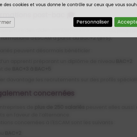
ise des cookies et vous donne le contrôle sur ceux que vous souh
ormations post-bac 🎓
Personnaliser
Accepte
ermer
ouverture des aides aux formations post-bac, jusqu’al
ormations d'ESCAM à partir du Bac+2 (BTS).
ariés peuvent désormais bénéficier :
d’un apprenti préparant un diplôme de niveau
BAC+2
nt de
BAC+3 à BAC+5
 davantage les recrutements sur des profils spécialis
également concernées
ntreprises de
plus de 250 salariés
peuvent elles aussi 
s en faveur de l’alternance.
ions concernées à l'ESCAM sont les suivants :
au
BAC+2