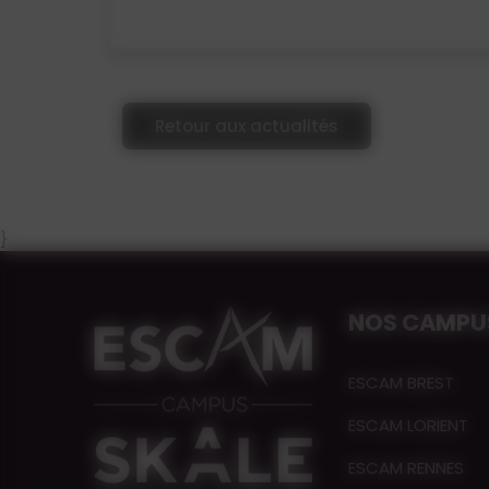
Retour aux actualités
}
NOS CAMPU
ESCAM BREST
ESCAM LORIENT
ESCAM RENNES